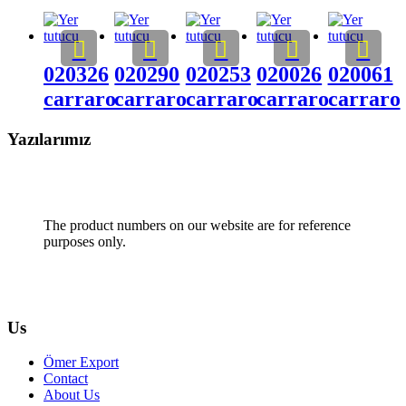
020326
020290
020253
020026
020061
carraro
carraro
carraro
carraro
carraro
Yazılarımız
The product numbers on our website are for reference
purposes only.
Us
Ömer Export
Contact
About Us