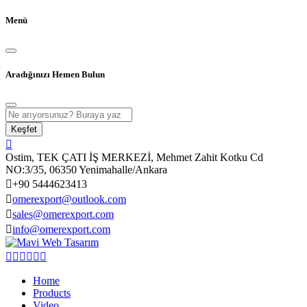
Menü
Aradığınızı Hemen Bulun
Keşfet
Ostim, TEK ÇATI İŞ MERKEZİ, Mehmet Zahit Kotku Cd
NO:3/35, 06350 Yenimahalle/Ankara
+90 5444623413
omerexport@outlook.com
sales@omerexport.com
info@omerexport.com
Home
Products
Video