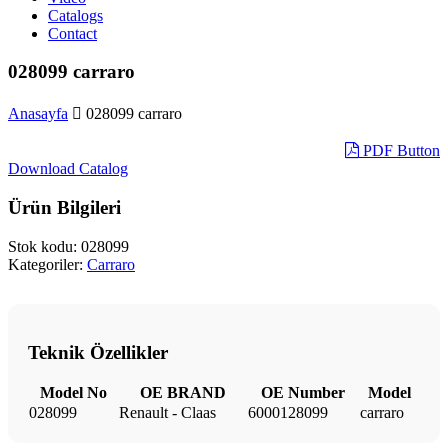
Catalogs
Contact
028099 carraro
Anasayfa
028099 carraro
PDF Button
Download Catalog
Ürün Bilgileri
Stok kodu:
028099
Kategoriler:
Carraro
Teknik Özellikler
Model No
OE BRAND
OE Number
Model
028099
Renault - Claas
6000128099
carraro