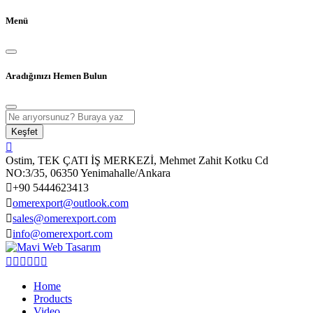
Menü
Aradığınızı Hemen Bulun
Keşfet
Ostim, TEK ÇATI İŞ MERKEZİ, Mehmet Zahit Kotku Cd
NO:3/35, 06350 Yenimahalle/Ankara
+90 5444623413
omerexport@outlook.com
sales@omerexport.com
info@omerexport.com
Home
Products
Video