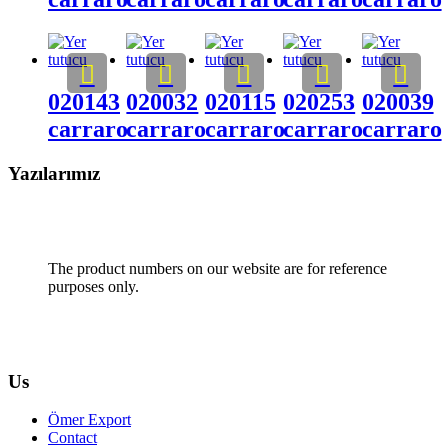
020143
020032
020115
020253
020039
carraro
carraro
carraro
carraro
carraro
Yazılarımız
The product numbers on our website are for reference
purposes only.
Us
Ömer Export
Contact