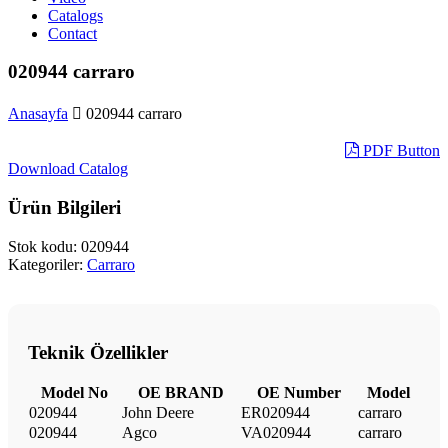
Catalogs
Contact
020944 carraro
Anasayfa
020944 carraro
PDF Button
Download Catalog
Ürün Bilgileri
Stok kodu:
020944
Kategoriler:
Carraro
Teknik Özellikler
Model No
OE BRAND
OE Number
Model
020944
John Deere
ER020944
carraro
020944
Agco
VA020944
carraro