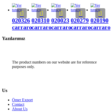
020326
020310
020023
020279
020190
carraro
carraro
carraro
carraro
carraro
Yazılarımız
The product numbers on our website are for reference
purposes only.
Us
Ömer Export
Contact
About Us