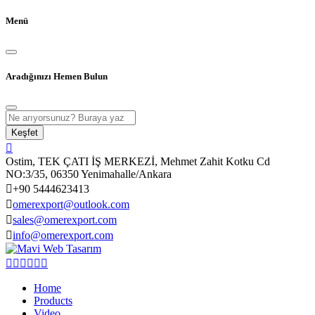
Menü
Aradığınızı Hemen Bulun
Keşfet
Ostim, TEK ÇATI İŞ MERKEZİ, Mehmet Zahit Kotku Cd
NO:3/35, 06350 Yenimahalle/Ankara
+90 5444623413
omerexport@outlook.com
sales@omerexport.com
info@omerexport.com
Home
Products
Video