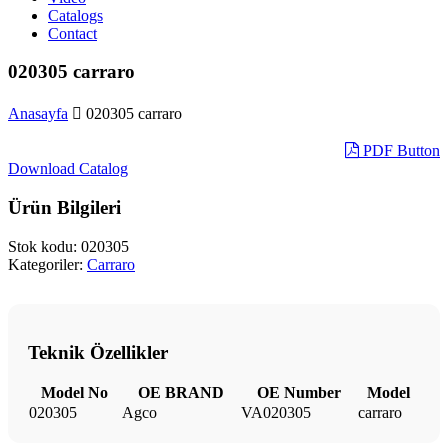
Catalogs
Contact
020305 carraro
Anasayfa
020305 carraro
PDF Button
Download Catalog
Ürün Bilgileri
Stok kodu:
020305
Kategoriler:
Carraro
Teknik Özellikler
Model No
OE BRAND
OE Number
Model
020305
Agco
VA020305
carraro