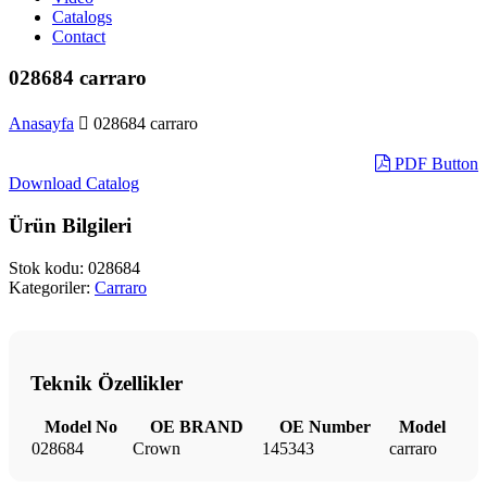
Catalogs
Contact
028684 carraro
Anasayfa
028684 carraro
PDF Button
Download Catalog
Ürün Bilgileri
Stok kodu:
028684
Kategoriler:
Carraro
Teknik Özellikler
Model No
OE BRAND
OE Number
Model
028684
Crown
145343
carraro