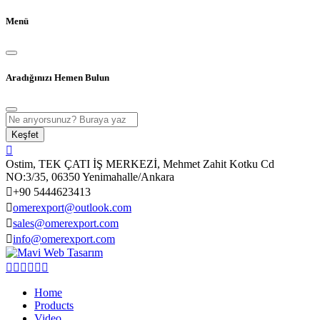
Menü
Aradığınızı Hemen Bulun
Keşfet
Ostim, TEK ÇATI İŞ MERKEZİ, Mehmet Zahit Kotku Cd
NO:3/35, 06350 Yenimahalle/Ankara
+90 5444623413
omerexport@outlook.com
sales@omerexport.com
info@omerexport.com
Home
Products
Video