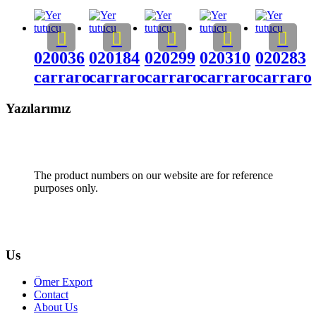
020036
020184
020299
020310
020283
carraro
carraro
carraro
carraro
carraro
Yazılarımız
The product numbers on our website are for reference
purposes only.
Us
Ömer Export
Contact
About Us