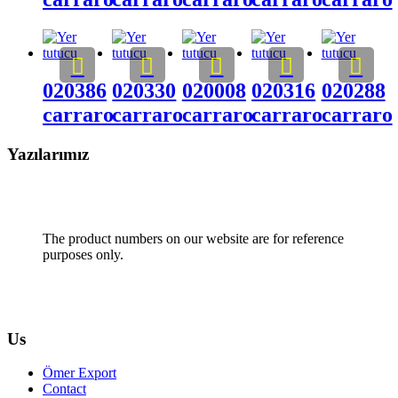
020386
020330
020008
020316
020288
carraro
carraro
carraro
carraro
carraro
Yazılarımız
The product numbers on our website are for reference
purposes only.
Us
Ömer Export
Contact