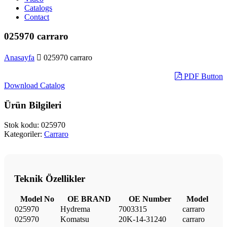
Catalogs
Contact
025970 carraro
Anasayfa
025970 carraro
PDF Button
Download Catalog
Ürün Bilgileri
Stok kodu:
025970
Kategoriler:
Carraro
Teknik Özellikler
Model No
OE BRAND
OE Number
Model
025970
Hydrema
7003315
carraro
025970
Komatsu
20K-14-31240
carraro