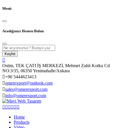
Menü
Aradığınızı Hemen Bulun
Keşfet
Ostim, TEK ÇATI İŞ MERKEZİ, Mehmet Zahit Kotku Cd
NO:3/35, 06350 Yenimahalle/Ankara
+90 5444623413
omerexport@outlook.com
sales@omerexport.com
info@omerexport.com
Home
Products
Video