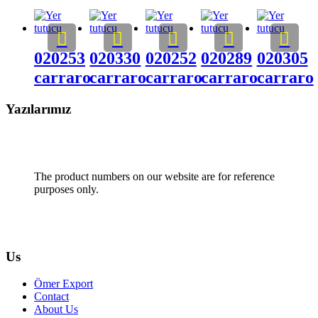
020253
020330
020252
020289
020305
carraro
carraro
carraro
carraro
carraro
Yazılarımız
The product numbers on our website are for reference
purposes only.
Us
Ömer Export
Contact
About Us