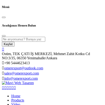
Menü
Aradığınızı Hemen Bulun
Keşfet
Ostim, TEK ÇATI İŞ MERKEZİ, Mehmet Zahit Kotku Cd
NO:3/35, 06350 Yenimahalle/Ankara
+90 5444623413
omerexport@outlook.com
sales@omerexport.com
info@omerexport.com
Home
Products
Video