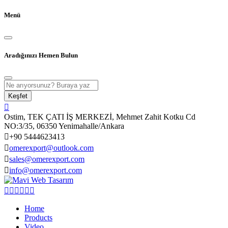
Menü
Aradığınızı Hemen Bulun
Keşfet
Ostim, TEK ÇATI İŞ MERKEZİ, Mehmet Zahit Kotku Cd
NO:3/35, 06350 Yenimahalle/Ankara
+90 5444623413
omerexport@outlook.com
sales@omerexport.com
info@omerexport.com
Home
Products
Video