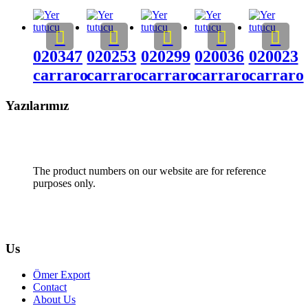
020347
020253
020299
020036
020023
carraro
carraro
carraro
carraro
carraro
Yazılarımız
The product numbers on our website are for reference
purposes only.
Us
Ömer Export
Contact
About Us