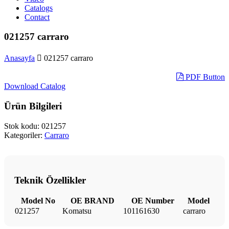
Catalogs
Contact
021257 carraro
Anasayfa
021257 carraro
PDF Button
Download Catalog
Ürün Bilgileri
Stok kodu:
021257
Kategoriler:
Carraro
Teknik Özellikler
Model No
OE BRAND
OE Number
Model
021257
Komatsu
101161630
carraro