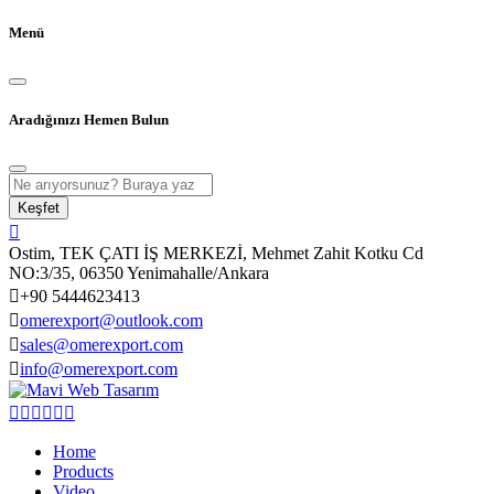
Menü
Aradığınızı Hemen Bulun
Keşfet
Ostim, TEK ÇATI İŞ MERKEZİ, Mehmet Zahit Kotku Cd
NO:3/35, 06350 Yenimahalle/Ankara
+90 5444623413
omerexport@outlook.com
sales@omerexport.com
info@omerexport.com
Home
Products
Video