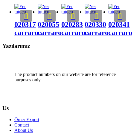
020317
020055
020283
020330
020341
carraro
carraro
carraro
carraro
carraro
Yazılarımız
The product numbers on our website are for reference
purposes only.
Us
Ömer Export
Contact
About Us