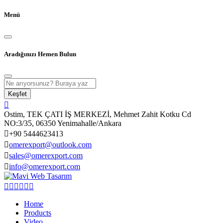
Menü
Aradığınızı Hemen Bulun
Keşfet
Ostim, TEK ÇATI İŞ MERKEZİ, Mehmet Zahit Kotku Cd
NO:3/35, 06350 Yenimahalle/Ankara
+90 5444623413
omerexport@outlook.com
sales@omerexport.com
info@omerexport.com
Home
Products
Video