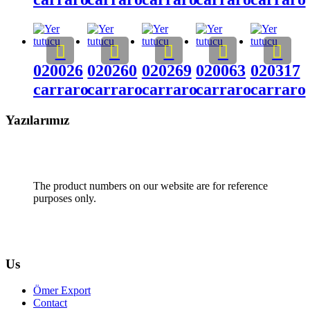
020026
020260
020269
020063
020317
carraro
carraro
carraro
carraro
carraro
Yazılarımız
The product numbers on our website are for reference
purposes only.
Us
Ömer Export
Contact