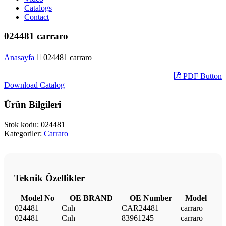
Catalogs
Contact
024481 carraro
Anasayfa
024481 carraro
PDF Button
Download Catalog
Ürün Bilgileri
Stok kodu:
024481
Kategoriler:
Carraro
Teknik Özellikler
Model No
OE BRAND
OE Number
Model
024481
Cnh
CAR24481
carraro
024481
Cnh
83961245
carraro